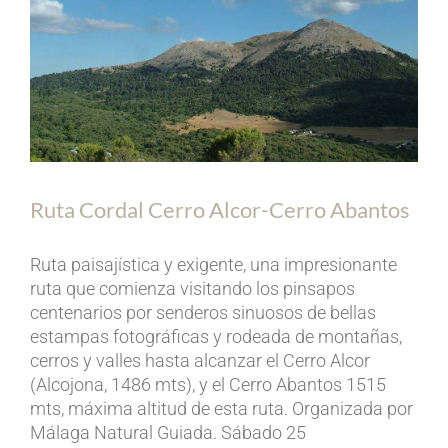
Ruta Cordal Cerro Alcor-Cerro Abantos
Ruta paisajística y exigente, una impresionante
ruta que comienza visitando los pinsapos
centenarios por senderos sinuosos de bellas
estampas fotográficas y rodeada de montañas,
cerros y valles hasta alcanzar el Cerro Alcor
(Alcojona, 1486 mts), y el Cerro Abantos 1515
mts, máxima altitud de esta ruta. Organizada por
Málaga Natural Guiada. Sábado 25